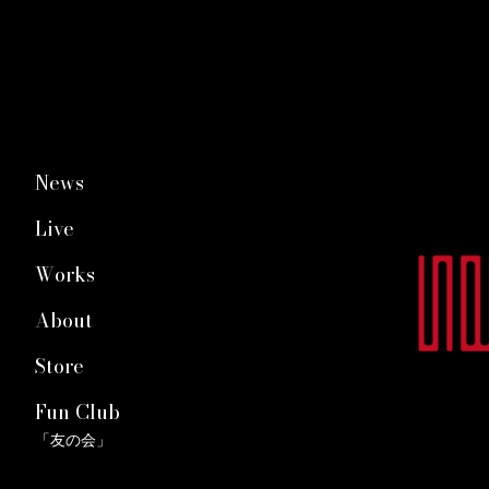
News
Live
Works
About
Store
Fun Club
「友の会」