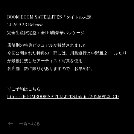
BOOM BOOM SATELLITES「タイトル未定」
2026.9.23 Release
完全生産限定盤：全110曲豪華パッケージ
店舗別の特典ビジュアルが解禁されました
今回公開された特典の一部には、川島道行と中野雅之——ふたり
が最後に残したアーティスト写真を使用
各店舗、数に限りがありますので、お早めに。
▽ご予約はこちら
https://BOOMBOOMSATELLITES.lnk.to/20260923_CD
keyboard_backspace
一覧へ戻る