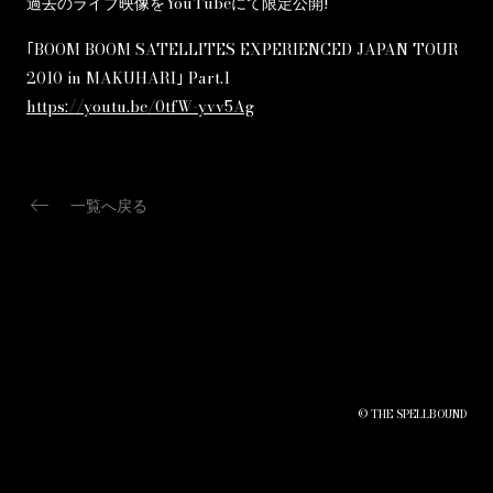
過去のライブ映像をYouTubeにて限定公開!
｢BOOM BOOM SATELLITES EXPERIENCED JAPAN TOUR
2010 in MAKUHARI｣ Part.1
https://youtu.be/0tfW-yvv5Ag
keyboard_backspace
一覧へ戻る
© THE SPELLBOUND