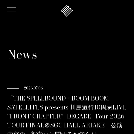
News
2026.07.06
「THE SPELLBOUND × BOOM BOOM
SATELLITES presents 川島道行10周忌LIVE
“FRONT CHAPTER” -DECADE- Tour 2026
TOUR FINAL＠SGC HALL ARIAKE」公演