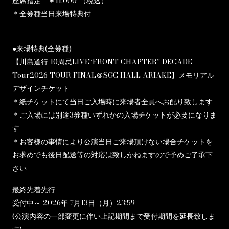
座席指定 ￥11,000-（税込）
＊全券種当日来場特典付
●来場特典(全券種)
【川島道行 10周忌LIVE“FRONT CHAPTER” DECADE
Tour2026 TOUR FINAL＠SGC HALL ARIAKE】メモリアル
デザインチケット
＊紙チケットにて当日ご入場時に来場者全員へお配り致します
＊ご入場には別途3券種いずれかの入場チケットが必要になりま
す
＊お客様の事情により公演当日ご来場頂けない場合チケットを
お求めでも後日配送等の対応は致しかねますので予めご了承下
さい
最終先着先行
受付中～ 2026年 7月13日（月）23:59
(公演内容の一部変更に伴い上記期間まで受付期間を延長致しま