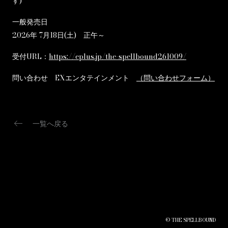
す)
一般発売日
2026年 7月18日(土) 正午～
受付URL：
https://eplus.jp/the-spellbound261009/
問い合わせ EXエンタテインメント
（問い合わせフォーム）
keyboard_backspace
一覧へ戻る
© THE SPELLBOUND