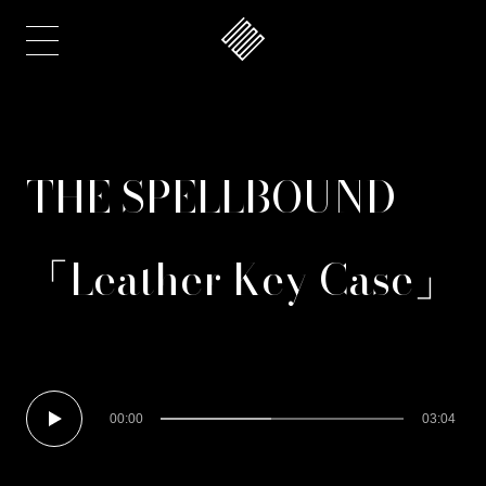
THE SPELLBOUND
「Leather Key Case」
00:00
03:04