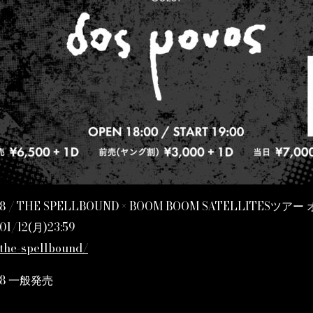
l.8 / THE SPELLBOUND × BOOM BOOM SATELLITES
01/12(月)23:59
/the-spellbound/
l.8 一般発売