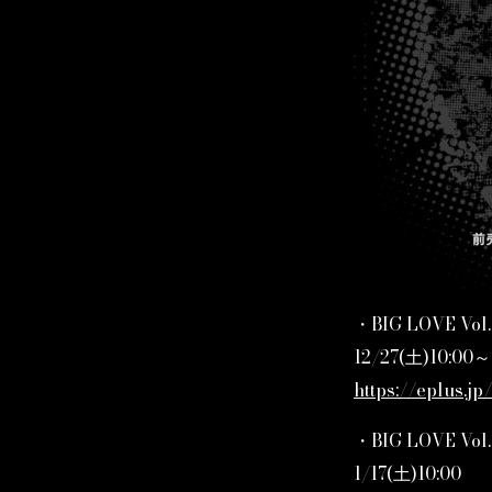
・BIG LOVE Vo
12/27(土)10:00～
https://eplus.jp
・BIG LOVE Vo
1/17(土)10:00