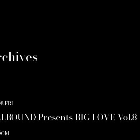
rchives
08 FRI
LBOUND Presents BIG LOVE Vol.8
OOM