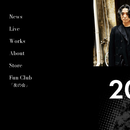
News
Live
Works
About
Store
Fun Club
「友の会」