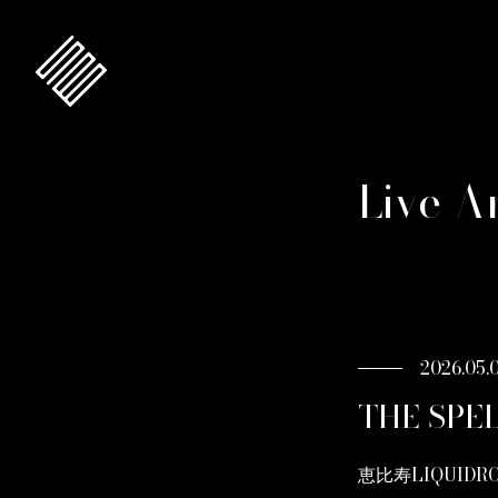
Live A
2026.05.
THE SPEL
恵比寿LIQUIDR