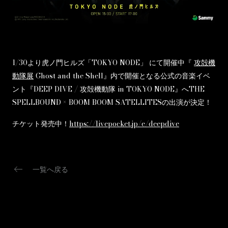
1/30より虎ノ門ヒルズ「TOKYO NODE」 にて開催中『
攻殻機
動隊展
Ghost and the Shell』内で開催となる公式の音楽イベ
ント『DEEP DIVE / 攻殻機動隊 in TOKYO NODE』へTHE
SPELLBOUND × BOOM BOOM SATELLITESの出演が決定！
チケット発売中！
https://livepocket.jp/e/deepdive
keyboard_backspace
一覧へ戻る