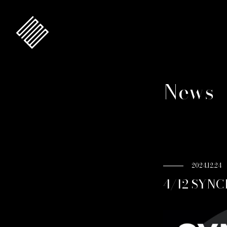
News
2024.12.24
4/12 SYN