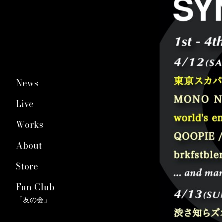
News
Live
Works
About
Store
Fun Club
「友の会」