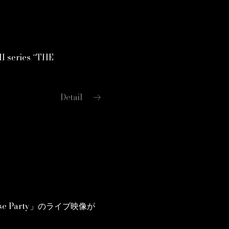
series “THE
arrow_right_alt
Detail
e Party」のライブ映像が