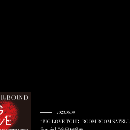
2023.05.09
“BIG LOVE TOUR -BOOM BOOM SATELLI
Special-“全日程発表