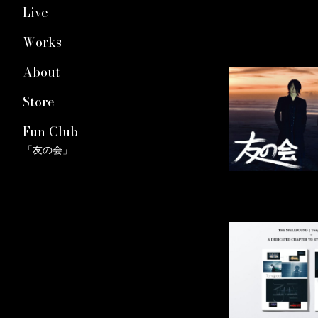
Live
Works
About
Store
Fun Club
「友の会」