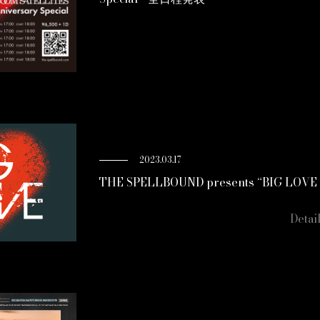
2023.03.17
THE SPELLBOUND presents “BIG LOVE V
Detai