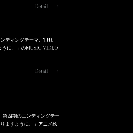
arrow_right_alt
Detail
ンディングテーマ、THE
うに。」のMUSIC VIDEO
arrow_right_alt
Detail
イ』第四期のエンディングテー
こにありますように。」アニメ絵