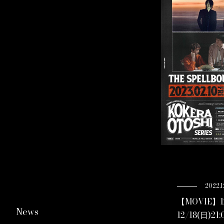
2022.1
【MOVIE】
News
12/18(日