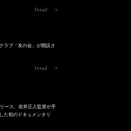
arrow_right_alt
Detail
ァンクラブ「友の会」が開設さ
arrow_right_alt
Detail
yでリリース、岩井正人監督が手
密着した初のドキュメンタリ