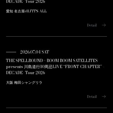
DECADE- Tour 2026
愛知 名古屋ell.FITS ALL
arrow_right_alt
Detail
2026.07.04 SAT
THE SPELLBOUND × BOOM BOOM SATELLITES
presents 川島道行10周忌LIVE “FRONT CHAPTER” -
DECADE- Tour 2026
大阪 梅田シャングリラ
arrow_right_alt
Detail