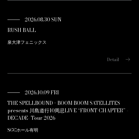
2026.08.30 SUN
RUSH BALL
泉大津フェニックス
arrow_right_alt
Detail
2026.10.09 FRI
THE SPELLBOUND × BOOM BOOM SATELLITES
presents 川島道行10周忌LIVE “FRONT CHAPTER” -
DECADE- Tour 2026
SGCホール有明