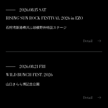
2026.08.15 SAT
RISING SUN ROCK FESTIVAL 2026 in EZO
石狩湾新港樽川ふ頭横野外特設ステージ
arrow_right_alt
Detail
2026.08.21 FRI
WILD BUNCH FEST. 2026
山口きらら博記念公園
arrow_right_alt
Detail