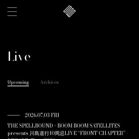
Live
Upcoming
Archives
2026.07.03 FRI
THE SPELLBOUND × BOOM BOOM SATELLITES
presents 川島道行10周忌LIVE “FRONT CHAPTER” -