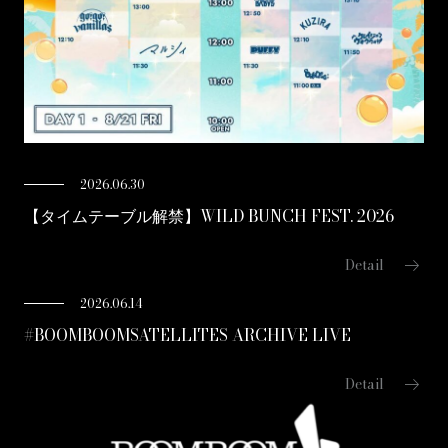
2026.06.30
【タイムテーブル解禁】WILD BUNCH FEST. 2026
arrow_right_alt
Detail
2026.06.14
#BOOMBOOMSATELLITES ARCHIVE LIVE
arrow_right_alt
Detail