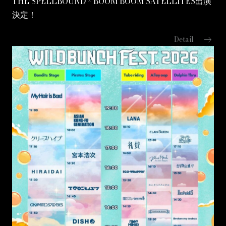
THE SPELLBOUND × BOOM BOOM SATELLITES出演
決定！
arrow_right_alt
Detail