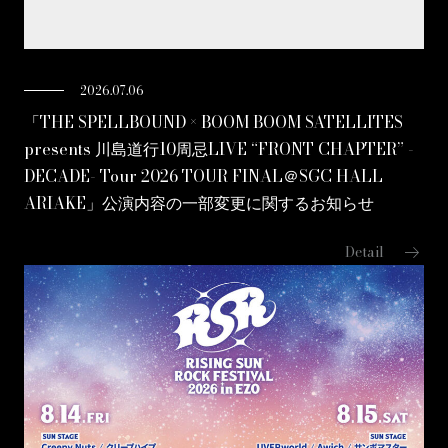
2026.07.06
「THE SPELLBOUND × BOOM BOOM SATELLITES
presents 川島道行10周忌LIVE “FRONT CHAPTER” -
DECADE- Tour 2026 TOUR FINAL＠SGC HALL
ARIAKE」公演内容の一部変更に関するお知らせ
arrow_right_alt
Detail