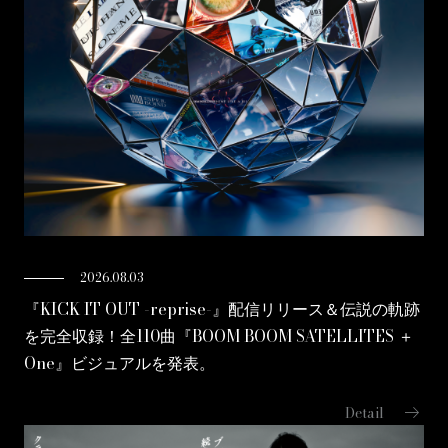
2026.08.03
『KICK IT OUT -reprise-』配信リリース＆伝説の軌跡
を完全収録！全110曲『BOOM BOOM SATELLITES ＋
One』ビジュアルを発表。
arrow_right_alt
Detail