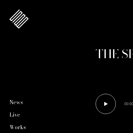
THE S
News
00:0
Live
Works