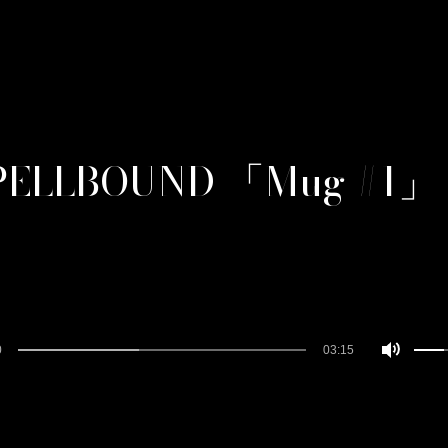
PELLBOUND 「Mug #1」
0
03:15