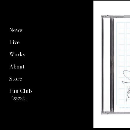
News
Live
Works
About
Store
Fun Club
「友の会」