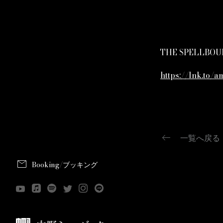
THE SPELL
https://lnk.to/
keyboard_backspace
一覧へ戻る
mail
Booking/ブッキング