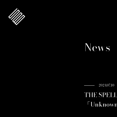
News
2024.07.10
THE SP
「Unkn