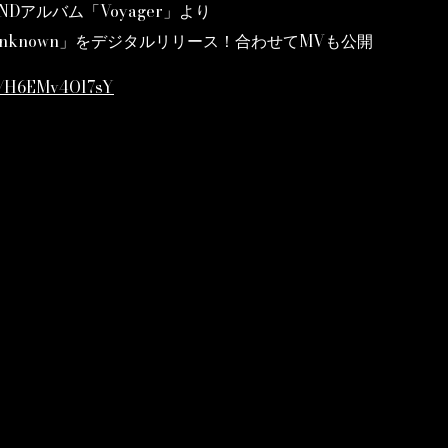
OUNDアルバム「Voyager」より
nknown」をデジタルリリース！合わせてMVも公開
be/H6EMv4Ol7sY