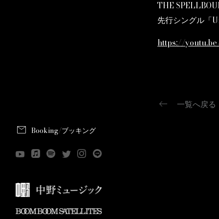
THE SPELLB
先行シングル「U
https://youtu.
keyboard_backspace
一覧へ戻る
mail
Booking/ブッキング